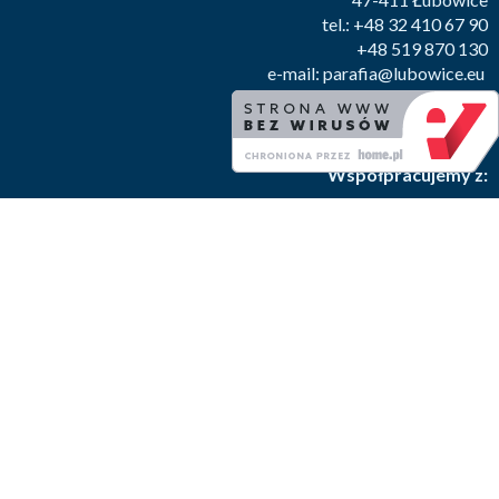
tel.: +48 32 410 67 90
+48 519 870 130
e-mail:
parafia@lubowice.eu
Facebook
Współpracujemy z:
Lubowice.pl
Centrum Eichendorffa
Biblioteka Eichendorffa
Caritas Opole
Diecezja Opolska
Radio DOXA
Administrator danych osobowych informuje,
że wszystkie dane osobowe na stronie internetowej parafii
Narodzenia NMP w Łubowicach