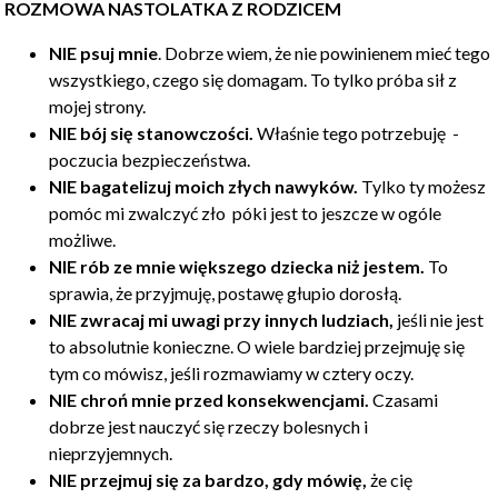
ROZMOWA NASTOLATKA Z RODZICEM
NIE psuj mnie
. Dobrze wiem, że nie powinienem mieć tego
wszystkiego, czego się domagam. To tylko próba sił z
mojej strony.
NIE bój się stanowczości.
Właśnie tego potrzebuję -
poczucia bezpieczeństwa.
NIE bagatelizuj moich złych nawyków.
Tylko ty możesz
pomóc mi zwalczyć zło póki jest to jeszcze w ogóle
możliwe.
NIE rób ze mnie większego dziecka niż jestem.
To
sprawia, że przyjmuję, postawę głupio dorosłą.
NIE zwracaj mi uwagi przy innych ludziach,
jeśli nie jest
to absolutnie konieczne. O wiele bardziej przejmuję się
tym co mówisz, jeśli rozmawiamy w cztery oczy.
NIE chroń mnie przed konsekwencjami.
Czasami
dobrze jest nauczyć się rzeczy bolesnych i
nieprzyjemnych.
NIE przejmuj się za bardzo, gdy mówię,
że cię