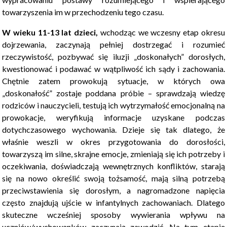
towarzyszenia im w przechodzeniu tego czasu.
W wieku 11-13 lat dzieci,
wchodząc we wczesny etap okresu
dojrzewania, zaczynają pełniej dostrzegać i rozumieć
rzeczywistość, pozbywać się iluzji „doskonałych” dorosłych,
kwestionować i podawać w wątpliwość ich sądy i zachowania.
Chętnie zatem prowokują sytuacje, w których owa
„doskonałość” zostaje poddana próbie – sprawdzają wiedzę
rodziców i nauczycieli, testują ich wytrzymałość emocjonalną na
prowokacje, weryfikują informacje uzyskane podczas
dotychczasowego wychowania. Dzieje się tak dlatego, że
właśnie weszli w okres przygotowania do dorosłości,
towarzyszą im silne, skrajne emocje, zmieniają się ich potrzeby i
oczekiwania, doświadczają wewnętrznych konfliktów, starają
się na nowo określić swoją tożsamość, mają silną potrzebą
przeciwstawienia się dorosłym, a nagromadzone napięcia
często znajdują ujście w infantylnych zachowaniach. Dlatego
skuteczne wcześniej sposoby wywierania wpływu na
uczniów/wychowanków zaczynają zawodzić. Na tym etapie