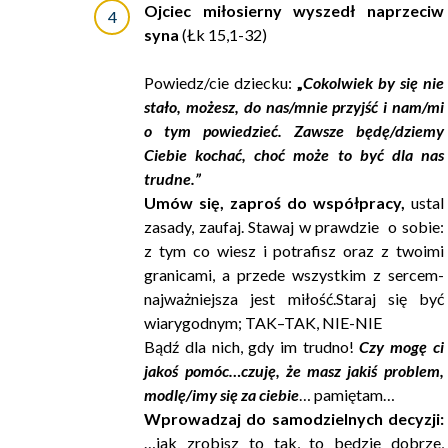
Ojciec miłosierny wyszedł naprzeciw
syna
(Łk 15,1-32)
Powiedz/cie dziecku:
„
Cokolwiek by się nie
stało, możesz, do nas/mnie przyjść i nam/mi
o tym powiedzieć. Zawsze będę/dziemy
Ciebie kochać, choć może to być dla nas
trudne.”
Umów się, zaproś do współpracy,
ustal
zasady, zaufaj. Stawaj w prawdzie o sobie:
z tym co wiesz i potrafisz oraz z twoimi
granicami, a przede wszystkim z sercem-
najważniejsza jest miłość.Staraj się być
wiarygodnym; TAK–TAK, NIE-NIE
Bądź dla nich, gdy im trudno!
Czy mogę ci
jakoś pomóc…czuję, że masz jakiś problem,
modlę/imy się za ciebie
… pamiętam…
Wprowadzaj do samodzielnych decyzji:
…jak zrobisz to tak, to będzie dobrze,