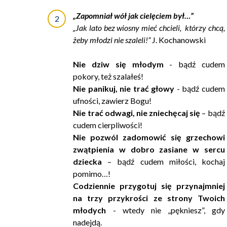
„Zapomniał wół jak cielęciem był…”
„Jak lato bez wiosny mieć chcieli, którzy chcą,
żeby młodzi nie szaleli!”
J. Kochanowski
Nie dziw się młodym
- bądź cudem
pokory, też szalałeś!
Nie panikuj, nie trać głowy
- bądź cudem
ufności, zawierz Bogu!
Nie trać odwagi, nie zniechęcaj się
– bądź
cudem cierpliwości!
Nie pozwól zadomowić się grzechowi
zwątpienia
w dobro zasiane w sercu
dziecka
– bądź cudem miłości, kochaj
pomimo…!
Codziennie przygotuj się przynajmniej
na trzy przykrości ze strony Twoich
młodych
- wtedy nie „pękniesz”, gdy
nadejdą.