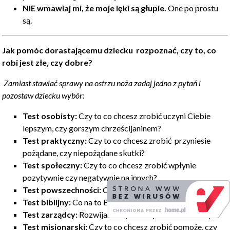
NIE wmawiaj mi, że moje lęki są głupie.
One po prostu
są.
Jak pomóc dorastającemu dziecku rozpoznać, czy to, co
robi jest złe, czy dobre?
Zamiast stawiać sprawy na ostrzu noża
zadaj jedno z pytań i
pozostaw dziecku wybór:
Test osobisty:
Czy to co chcesz zrobić uczyni Ciebie
lepszym, czy gorszym chrześcijaninem?
Test praktyczny:
Czy to co chcesz zrobić przyniesie
pożądane, czy niepożądane skutki?
Test społeczny:
Czy to co chcesz zrobić wpłynie
pozytywnie czy negatywnie na innych?
Test powszechności:
Czy wszyscy by to zrobili?
Test biblijny:
Co na to Biblia? - pochwala to czy zakazuje?
Test zarządcy:
Rozwijasz czy marnujesz Boże talenty?
Test misjonarski:
Czy to co chcesz zrobić pomoże, czy