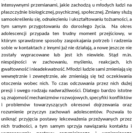
intensywnymi przemianami, jakie zachodzą u młodych ludzi na
płaszczyźnie biologicznej, psychicznej, społecznej. Zmiany służą
samookreśleniu się, odnalezieniu i ukształtowaniu tożsamości, a
tym samym przygotowaniu do dorosłego życia. Na okres
adolescencji przypada ten trudny moment przejściowy, w
którym sprawdzone sposoby zaspokajania potrzeb i radzenia
sobie w kontaktach z innymi już nie działają, a nowe jeszcze nie
zostały wypracowane lub jest ich niewiele. Stąd m.in.
niespójności w zachowaniu, myśleniu, reakcjach, ich
gwałtowność i nieadekwatność. Młodzi ludzie sami zmieniają się
wewnętrznie i zewnętrznie, ale zmieniają się też oczekiwania
otoczenia wobec nich. To czas odczuwania przez nich dużej
presji i swego rodzaju nadwrażliwości. Dlatego bardzo istotne
są znajomość mechanizmów rozwojowych, specyfiki konfliktów
i problemów towarzyszących okresowi dojrzewania oraz
rozumienie przyczyn zachowań adolescentów. Pozwala to
uniknąć przyjęcia postawy lekceważenia przeżywanych przez
nich trudności, a tym samym sprzyja nawiązaniu kontaktu i
wypracowaniu postawy rozumiejącego i wspierającego