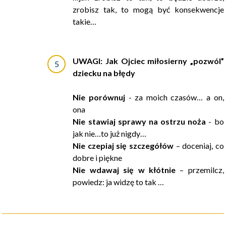
zrobisz tak, to mogą być konsekwencje
takie…
UWAGI: Jak Ojciec miłosierny „pozwól”
dziecku na błędy
Nie porównuj
- za moich czasów… a on,
ona
Nie stawiaj sprawy na ostrzu noża
- bo
jak nie…to już nigdy…
Nie czepiaj się szczegółów
– doceniaj, co
dobre i piękne
Nie wdawaj się w kłótnie
– przemilcz,
powiedz: ja widzę to tak …