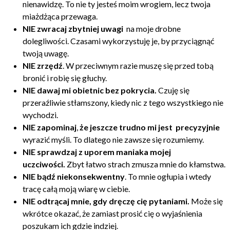
nienawidzę. To nie ty jesteś moim wrogiem, lecz twoja
miażdżąca przewaga.
NIE zwracaj zbytniej uwagi
na moje drobne
dolegliwości. Czasami wykorzystuję je, by przyciągnąć
twoją uwagę.
NIE zrzędź
. W przeciwnym razie muszę się przed tobą
bronić i robię się głuchy.
NIE dawaj mi obietnic bez pokrycia.
Czuję się
przeraźliwie stłamszony, kiedy nic z tego wszystkiego nie
wychodzi.
NIE zapominaj
,
że jeszcze trudno mi jest precyzyjnie
wyrazić myśli. To dlatego nie zawsze się rozumiemy.
NIE sprawdzaj z uporem maniaka mojej
uczciwości.
Zbyt łatwo strach zmusza mnie do kłamstwa.
NIE bądź niekonsekwentny
. To mnie ogłupia i wtedy
tracę całą moją wiarę w ciebie.
NIE odtrącaj mnie, gdy dręczę cię pytaniami.
Może się
wkrótce okazać, że zamiast prosić cię o wyjaśnienia
poszukam ich gdzie indziej.