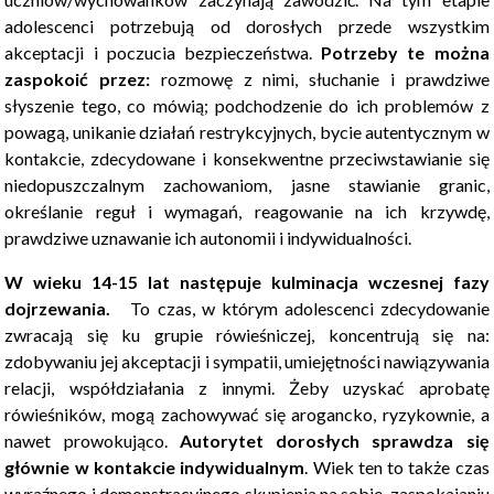
adolescenci potrzebują od dorosłych przede wszystkim
akceptacji i poczucia bezpieczeństwa.
Potrzeby te można
zaspokoić przez:
rozmowę z nimi, słuchanie i prawdziwe
słyszenie tego, co mówią; podchodzenie do ich problemów z
powagą, unikanie działań restrykcyjnych, bycie autentycznym w
kontakcie, zdecydowane i konsekwentne przeciwstawianie się
niedopuszczalnym zachowaniom, jasne stawianie granic,
określanie reguł i wymagań, reagowanie na ich krzywdę,
prawdziwe uznawanie ich autonomii i indywidualności.
W wieku 14-15 lat następuje kulminacja wczesnej fazy
dojrzewania.
To czas, w którym adolescenci zdecydowanie
zwracają się ku grupie rówieśniczej, koncentrują się na:
zdobywaniu jej akceptacji i sympatii, umiejętności nawiązywania
relacji, współdziałania z innymi. Żeby uzyskać aprobatę
rówieśników, mogą zachowywać się arogancko, ryzykownie, a
nawet prowokująco.
Autorytet dorosłych sprawdza się
głównie
w kontakcie indywidualnym
. Wiek ten to także czas
wyraźnego i demonstracyjnego skupienia na sobie, zaspokajaniu