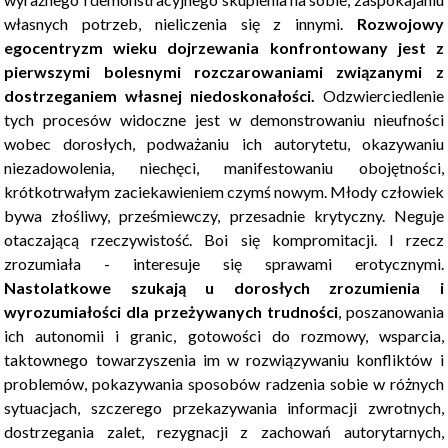
własnych potrzeb, nieliczenia się z innymi.
Rozwojowy
egocentryzm wieku dojrzewania konfrontowany jest z
pierwszymi bolesnymi rozczarowaniami związanymi z
dostrzeganiem własnej niedoskonałości.
Odzwierciedlenie
tych procesów widoczne jest w demonstrowaniu nieufności
wobec dorosłych, podważaniu ich autorytetu, okazywaniu
niezadowolenia, niechęci, manifestowaniu obojętności,
krótkotrwałym zaciekawieniem czymś nowym. Młody człowiek
bywa złośliwy, prześmiewczy, przesadnie krytyczny. Neguje
otaczającą rzeczywistość. Boi się kompromitacji. I rzecz
zrozumiała - interesuje się sprawami erotycznymi.
Nastolatkowe szukają u dorosłych zrozumienia i
wyrozumiałości dla przeżywanych trudności
, poszanowania
ich autonomii i granic, gotowości do rozmowy, wsparcia,
taktownego towarzyszenia im w rozwiązywaniu konfliktów i
problemów, pokazywania sposobów radzenia sobie w różnych
sytuacjach, szczerego przekazywania informacji zwrotnych,
dostrzegania zalet, rezygnacji z zachowań autorytarnych,